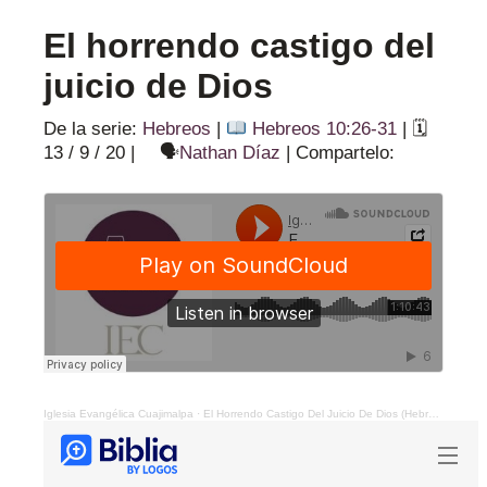
El horrendo castigo del
juicio de Dios
De la serie:
Hebreos
|
Hebreos 10:26-31
|
🗓
13 / 9 / 20
|
🗣
Nathan Díaz
|
Compartelo:
Iglesia Evangélica Cuajimalpa
·
El Horrendo Castigo Del Juicio De Dios (Hebreos 10:26-31)