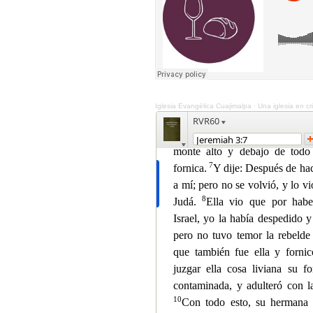
Iglesia Evangélica Cuajimalpa
·
Una iglesia en cri