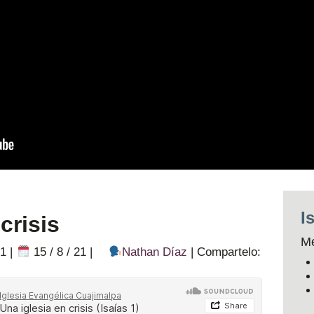
I
crisis
Me
 1
|
15 / 8 / 21
|
Nathan Díaz
|
Compartelo: